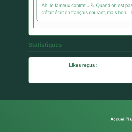
Ah, le fameux contrat... 📝 Quand on est pas
c'était écrit en français courant, mais bon... 🤷
Statistiques
Likes reçus :
Accueil
Pla