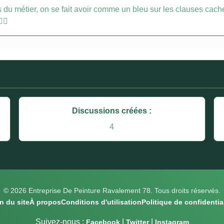
 du métier, on se fait avoir comme un bleu sur les clauses cachée
‍♂️
Discussions créées :
4
© 2026 Entreprise De Peinture Ravalement 78. Tous droits réservés.
n du site
À propos
Conditions d'utilisation
Politique de confidential
Suivez-nous :
|
|
Facebook
Twitter
Instagram