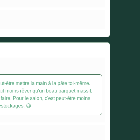
eut-être mettre la main à la pâte toi-même.
 fait moins rêver qu'un beau parquet massif,
faire. Pour le salon, c'est peut-être moins
déstockages. 😉