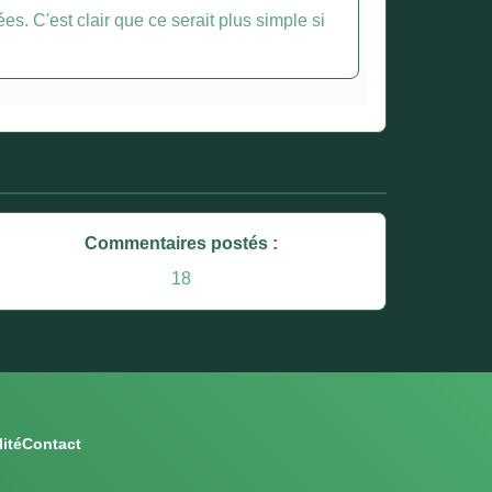
s. C'est clair que ce serait plus simple si
Commentaires postés :
18
ité
Contact