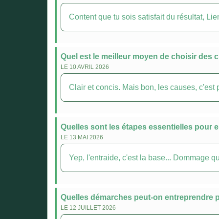
Content que tu sois satisfait du résultat, Li
Quel est le meilleur moyen de choisir des 
LE 10 AVRIL 2026
Clair et concis. Mais bon, les causes, c'est p
Quelles sont les étapes essentielles pour 
LE 13 MAI 2026
Yep, l'entraide, c'est la base... Dommage 
Quelles démarches peut-on entreprendre pou
LE 12 JUILLET 2026