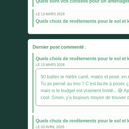
Quels sont vos conseils pour un aménagem
LE 13 MARS 2026
Quels choix de revêtements pour le sol et 
Dernier post commenté :
Quels choix de revêtements pour le sol et 
LE 15 MARS 2026
50 balles le mètre carré, matos et pose, en 
Tu as pensé au lino ? C'est facile à poser, ç
mais si le budget est vraiment limité... 😅 
cool. Sinon, y'a toujours moyen de trouver 
Quels choix de revêtements pour le sol et 
LE 03 AVRIL 2026